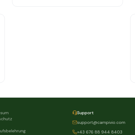
ssum
Support
schutz
support@campivio.com
ufsbelehrung
+43 676 88 944 8403