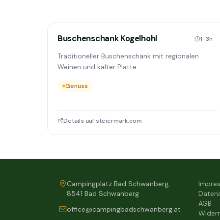
Buschenschank Kogelhohl
1-3h
Traditioneller Buschenschank mit regionalen
Weinen und kalter Platte.
Genuss
Details auf steiermark.com
Campingplatz Bad Schwanberg,
Impre
8541 Bad Schwanberg
Daten
AGB
office@campingbadschwanberg.at
Widerr