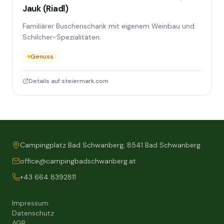
Jauk (Riadl)
Familiärer Buschenschank mit eigenem Weinbau und
Schilcher-Spezialitäten.
Genuss
Details auf steiermark.com
Campingplatz Bad Schwanberg, 8541 Bad Schwanberg
office@campingbadschwanberg.at
+43 664 8392811
Impressum
Datenschutz
AGB