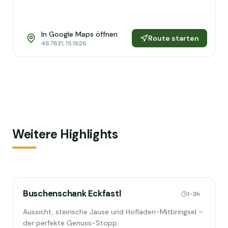
In Google Maps öffnen
Route starten
46.7631
,
15.1626
Weitere Highlights
Buschenschank Eckfastl
1-3h
Aussicht, steirische Jause und Hofladen-Mitbringsel –
der perfekte Genuss-Stopp.