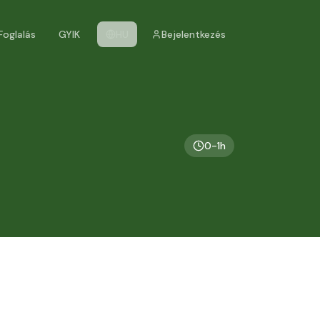
Foglalás
GYIK
HU
Bejelentkezés
0-1h