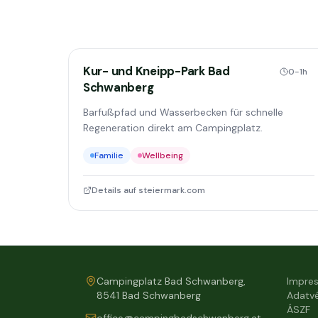
Kur- und Kneipp-Park Bad
0-1h
Schwanberg
Barfußpfad und Wasserbecken für schnelle
Regeneration direkt am Campingplatz.
Familie
Wellbeing
Details auf steiermark.com
Campingplatz Bad Schwanberg,
Impre
8541 Bad Schwanberg
Adatv
ÁSZF