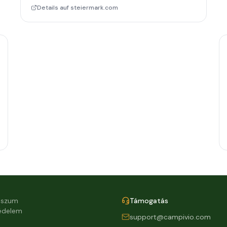
Details auf steiermark.com
sszum
Támogatás
édelem
support@campivio.com