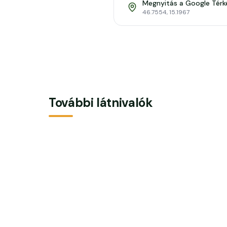
Megnyitás a Google Tér
46.7554
,
15.1967
További látnivalók