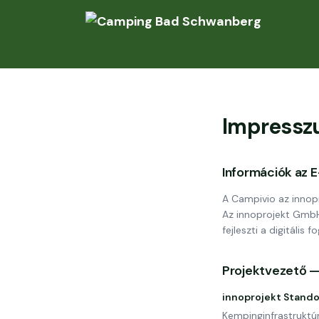
Impress
Információk az 
A Campivio az inno
Az innoprojekt GmbH 
fejleszti a digitális 
Projektvezető 
innoprojekt Stan
Kempinginfrastruktúr