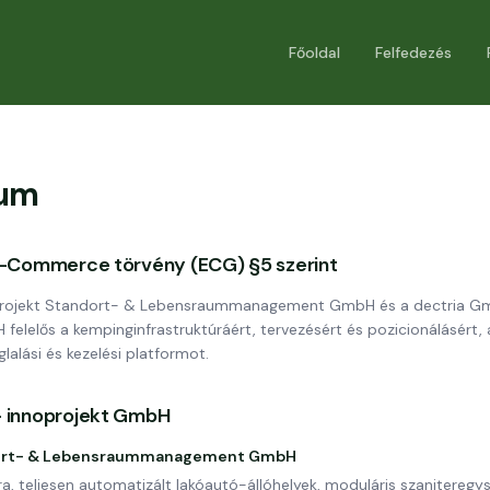
Főoldal
Felfedezés
zum
E-Commerce törvény (ECG) §5 szerint
projekt Standort- & Lebensraummanagement GmbH és a dectria Gmb
felelős a kempinginfrastruktúráért, tervezésért és pozicionálásért
foglalási és kezelési platformot.
— innoprojekt GmbH
dort- & Lebensraummanagement GmbH
a, teljesen automatizált lakóautó-állóhelyek, moduláris szaniteregy