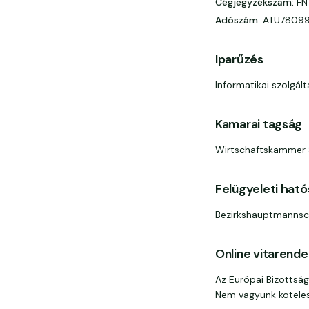
Cégjegyzékszám
:
FN
Adószám
:
ATU78099
Iparűzés
Informatikai szolgá
Kamarai tagság
Wirtschaftskammer S
Felügyeleti hat
Bezirkshauptmannsc
Online vitarend
Az Európai Bizottság
Nem vagyunk kötelese