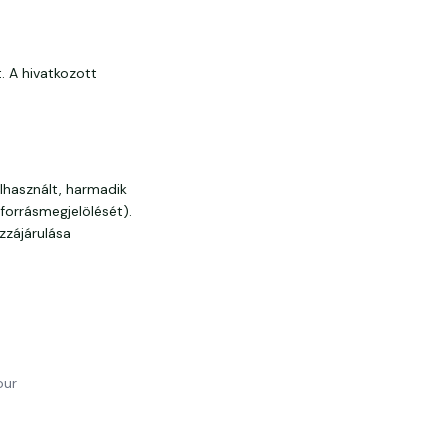
t. A hivatkozott
elhasznált, harmadik
forrásmegjelölését).
zzájárulása
our