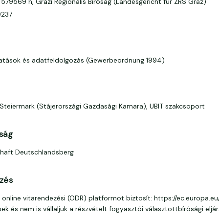
 579569 h, Grazi Regionális Bíróság (Landesgericht für ZRS Graz)
237
ltatások és adatfeldolgozás (Gewerbeordnung 1994)
teiermark (Stájerországi Gazdasági Kamara), UBIT szakcsoport
óság
haft Deutschlandsberg
ezés
 online vitarendezési (ODR) platformot biztosít: https://ec.europa.e
k és nem is vállaljuk a részvételt fogyasztói választottbírósági eljá