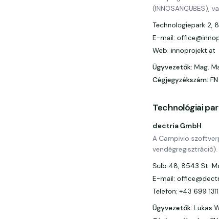
(INNOSANCUBES), vala
Technologiepark 2, 8
E-mail: office@innop
Web: innoprojekt.at
Ügyvezetők
:
Mag. Ma
Cégjegyzékszám
:
FN
Technológiai pa
dectria GmbH
A Campivio szoftverp
vendégregisztráció).
Sulb 48, 8543 St. Ma
E-mail: office@dect
Telefon: +43 699 131
Ügyvezetők
:
Lukas W