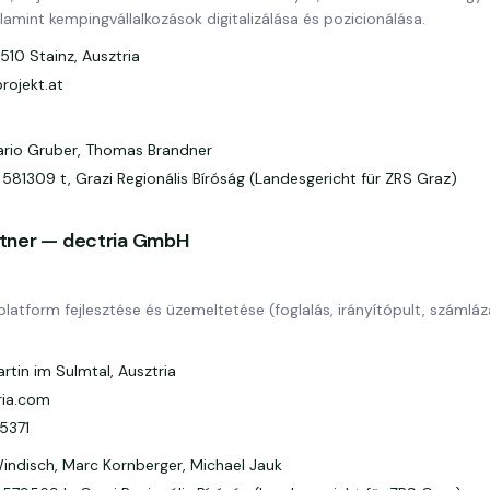
mint kempingvállalkozások digitalizálása és pozicionálása.
510 Stainz, Ausztria
rojekt.at
rio Gruber, Thomas Brandner
 581309 t, Grazi Regionális Bíróság (Landesgericht für ZRS Graz)
rtner — dectria GmbH
latform fejlesztése és üzemeltetése (foglalás, irányítópult, számláz
rtin im Sulmtal, Ausztria
ria.com
15371
indisch, Marc Kornberger, Michael Jauk