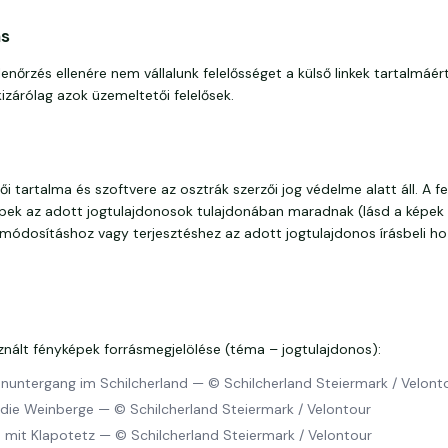
ás
enőrzés ellenére nem vállalunk felelősséget a külső linkek tartalmáér
kizárólag azok üzemeltetői felelősek.
i tartalma és szoftvere az osztrák szerzői jog védelme alatt áll. A f
épek az adott jogtulajdonosok tulajdonában maradnak (lásd a képek 
módosításhoz vagy terjesztéshez az adott jogtulajdonos írásbeli ho
znált fényképek forrásmegjelölése (téma – jogtulajdonos):
nuntergang im Schilcherland
—
© Schilcherland Steiermark / Velont
 die Weinberge
—
© Schilcherland Steiermark / Velontour
mit Klapotetz
—
© Schilcherland Steiermark / Velontour