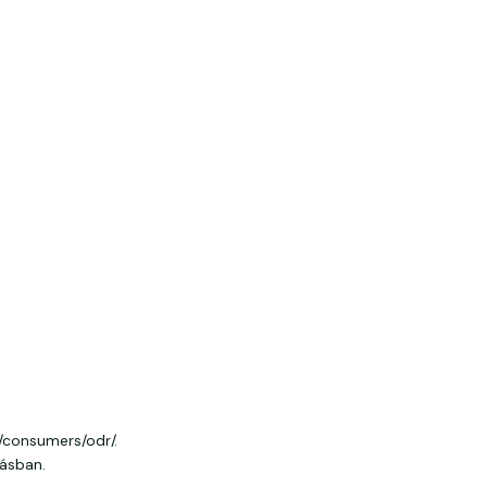
u/consumers/odr/.
rásban.