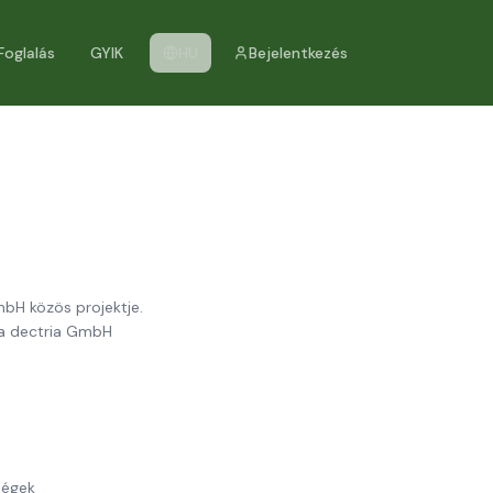
Foglalás
GYIK
HU
Bejelentkezés
H közös projektje.
, a dectria GmbH
ségek