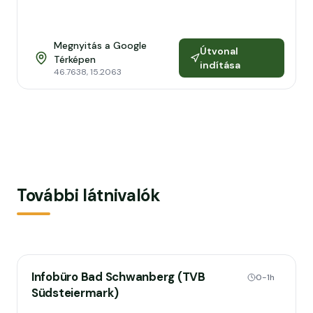
Megnyitás a Google
Útvonal
Térképen
indítása
46.7638
,
15.2063
További látnivalók
Infobüro Bad Schwanberg (TVB
0-1h
Südsteiermark)