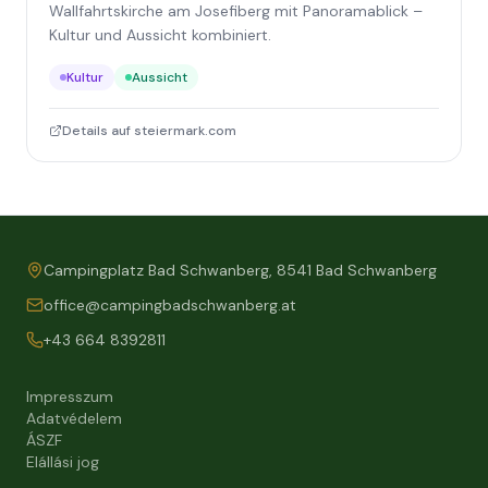
Wallfahrtskirche am Josefiberg mit Panoramablick –
Kultur und Aussicht kombiniert.
Kultur
Aussicht
Details auf steiermark.com
Campingplatz Bad Schwanberg, 8541 Bad Schwanberg
office@campingbadschwanberg.at
+43 664 8392811
Impresszum
Adatvédelem
ÁSZF
Elállási jog