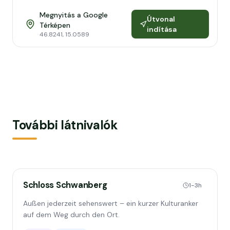
Megnyitás a Google
Útvonal
Térképen
indítása
46.8241
,
15.0589
További látnivalók
Schloss Schwanberg
1-3h
Außen jederzeit sehenswert – ein kurzer Kulturanker
auf dem Weg durch den Ort.