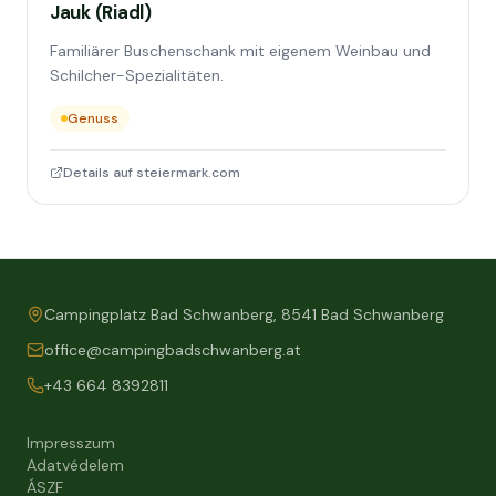
Jauk (Riadl)
Familiärer Buschenschank mit eigenem Weinbau und
Schilcher-Spezialitäten.
Genuss
Details auf steiermark.com
Campingplatz Bad Schwanberg, 8541 Bad Schwanberg
office@campingbadschwanberg.at
+43 664 8392811
Impresszum
Adatvédelem
ÁSZF