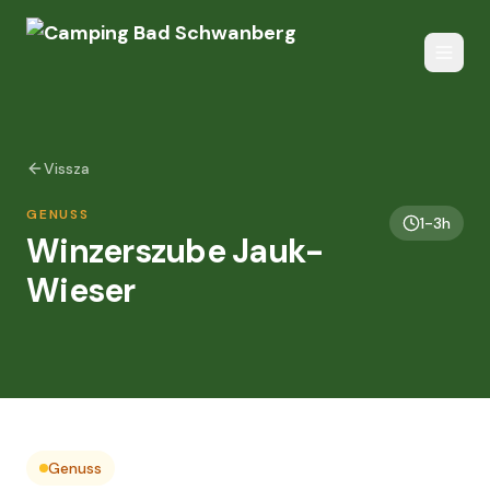
Vissza
GENUSS
1-3h
Winzerszube Jauk-
Wieser
Genuss