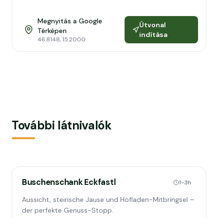
Megnyitás a Google
Útvonal
Térképen
indítása
46.8148
,
15.2000
További látnivalók
Buschenschank Eckfastl
1-3h
Aussicht, steirische Jause und Hofladen-Mitbringsel –
der perfekte Genuss-Stopp.