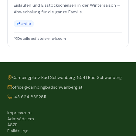
Eislaufen und Eisstockschießen in der Wintersaison –
Abwechslung für die ganze Familie.
Familie
Details auf steiermark.com
Campingplatz Bad Schwanberg, 8541 Bad Schwanberg
office@campingbadschwanberg.at
+43 664 8392811
Impresszum
Adatvédelem
ÁSZF
Elállási jog