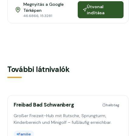
Megnyitás a Google
Útvonal
Térképen
indítása
46.6866
,
15.3281
További látnivalók
Freibad Bad Schwanberg
halbtag
Großer Freizeit-Hub mit Rutsche, Sprungturm,
Kinderbereich und Minigolf – fußläufig erreichbar.
Familie