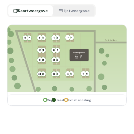
Kaartweergave
Lijstweergave
2
1
6
5
4
3
8
7
An- & Abfahrt →
12
11
10
9
Sanitair gebouw
WC
16
15
14
13
20
19
18
17
24
23
22
21
Vrij
Bezet
In behandeling