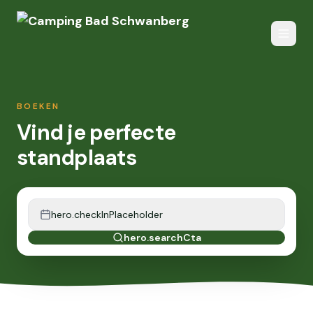
BOEKEN
Vind je perfecte
standplaats
hero.checkInPlaceholder
hero.searchCta