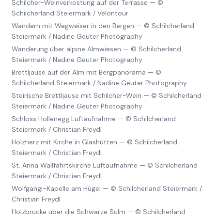
Schilcher-Weinverkostung auf der Terrasse
—
©
Schilcherland Steiermark / Velontour
Wandern mit Wegweiser in den Bergen
—
© Schilcherland
Steiermark / Nadine Geuter Photography
Wanderung über alpine Almwiesen
—
© Schilcherland
Steiermark / Nadine Geuter Photography
Brettljause auf der Alm mit Bergpanorama
—
©
Schilcherland Steiermark / Nadine Geuter Photography
Steirische Brettljause mit Schilcher-Wein
—
© Schilcherland
Steiermark / Nadine Geuter Photography
Schloss Hollenegg Luftaufnahme
—
© Schilcherland
Steiermark / Christian Freydl
Holzherz mit Kirche in Glashütten
—
© Schilcherland
Steiermark / Christian Freydl
St. Anna Wallfahrtskirche Luftaufnahme
—
© Schilcherland
Steiermark / Christian Freydl
Wolfgangi-Kapelle am Hügel
—
© Schilcherland Steiermark /
Christian Freydl
Holzbrücke über die Schwarze Sulm
—
© Schilcherland