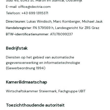
Sulb 48, 8543 St. Martin im Sulmtal, Oostenrijk
E-mail: office@dectria.com
Telefoon: +43 699 13115371
Directeuren
:
Lukas Windisch, Marc Kornberger, Michael Jauk
Handelsregister
:
FN 579569 h, Landesgericht für ZRS Graz
BTW-identificatienummer
:
ATU78099237
Bedrijfstak
Diensten op het gebied van automatische
gegevensverwerking en informatietechnologie
(Gewerbeordnung 1994)
Kamerilidmaatschap
Wirtschaftskammer Steiermark, Fachgruppe UBIT
Toezichthoudende autoriteit