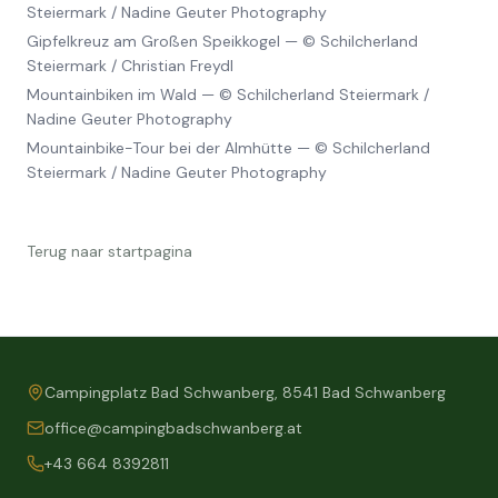
Steiermark / Nadine Geuter Photography
Gipfelkreuz am Großen Speikkogel
—
© Schilcherland
Steiermark / Christian Freydl
Mountainbiken im Wald
—
© Schilcherland Steiermark /
Nadine Geuter Photography
Mountainbike-Tour bei der Almhütte
—
© Schilcherland
Steiermark / Nadine Geuter Photography
Terug naar startpagina
Campingplatz Bad Schwanberg, 8541 Bad Schwanberg
office@campingbadschwanberg.at
+43 664 8392811