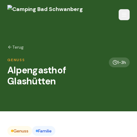
Terug
GENUSS
1-3h
Alpengasthof
Glashütten
Genuss
Familie