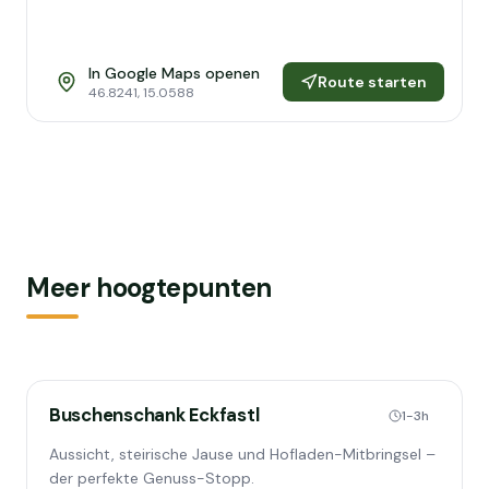
In Google Maps openen
Route starten
46.8241
,
15.0588
Meer hoogtepunten
Buschenschank Eckfastl
1-3h
Aussicht, steirische Jause und Hofladen-Mitbringsel –
der perfekte Genuss-Stopp.