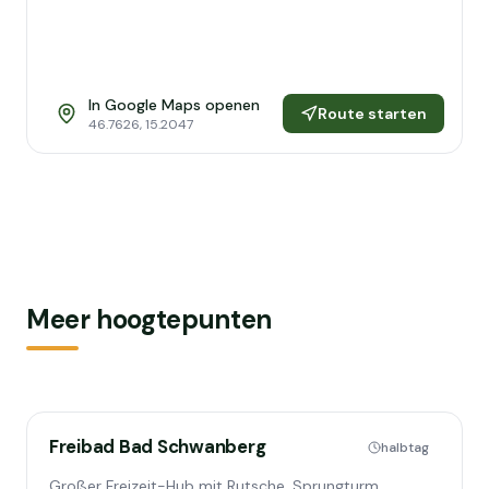
In Google Maps openen
Route starten
46.7626
,
15.2047
Meer hoogtepunten
Freibad Bad Schwanberg
halbtag
Großer Freizeit-Hub mit Rutsche, Sprungturm,