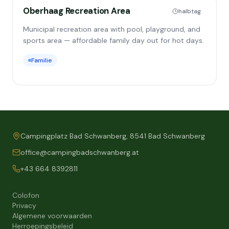
Oberhaag Recreation Area
halbtag
Municipal recreation area with pool, playground, and
sports area — affordable family day out for hot days.
Familie
Campingplatz Bad Schwanberg, 8541 Bad Schwanberg
office@campingbadschwanberg.at
+43 664 8392811
Colofon
Privacy
Algemene voorwaarden
Herroepingsbeleid