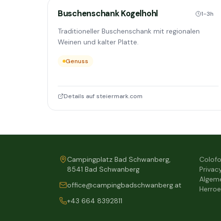
Buschenschank Kogelhohl
1-3h
Traditioneller Buschenschank mit regionalen
Weinen und kalter Platte.
Genuss
Details auf steiermark.com
Campingplatz Bad Schwanberg,
Colof
8541 Bad Schwanberg
Privac
Algem
office@campingbadschwanberg.at
Herroe
+43 664 8392811