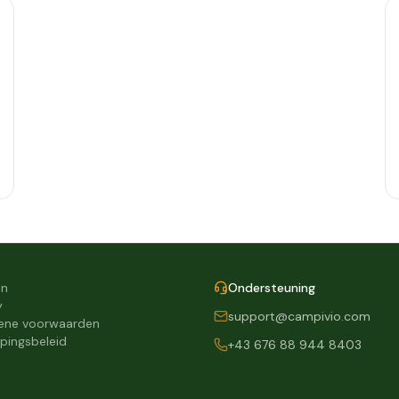
on
Ondersteuning
y
support@campivio.com
ene voorwaarden
pingsbeleid
+43 676 88 944 8403