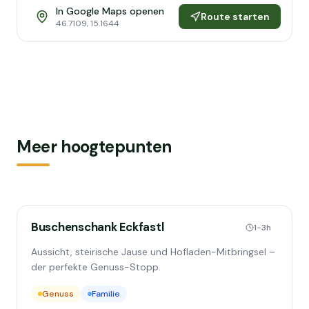
In Google Maps openen
Route starten
46.7109
,
15.1644
Meer hoogtepunten
Buschenschank Eckfastl
1-3h
Aussicht, steirische Jause und Hofladen-Mitbringsel –
der perfekte Genuss-Stopp.
Genuss
Familie