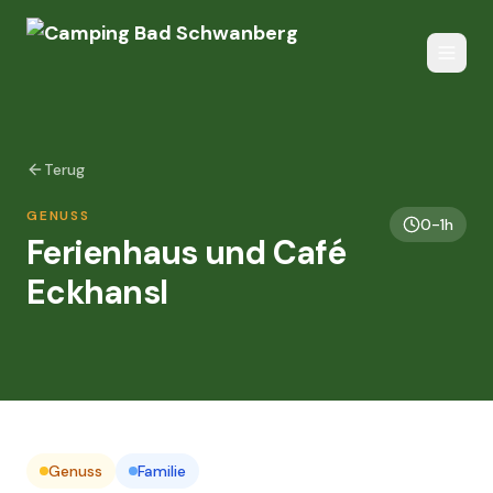
Terug
GENUSS
0-1h
Ferienhaus und Café
Eckhansl
Genuss
Familie